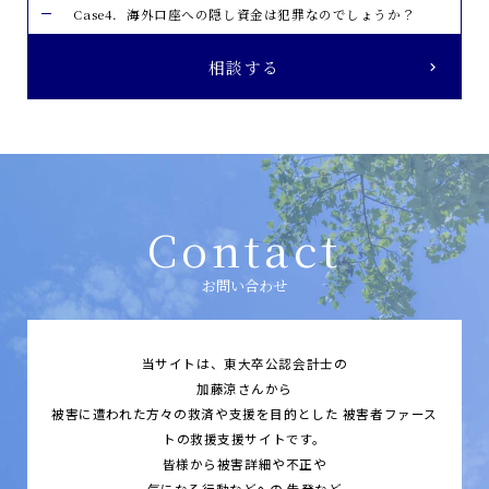
Case4．海外口座への隠し資金は犯罪なのでしょうか？
相談する
Contact
お問い合わせ
当サイトは、東大卒公認会計士の
加藤涼さんから
被害に遭われた方々の救済や支援を目的とした
被害者ファース
トの救援支援サイトです。
皆様から被害詳細や不正や
気になる行動などへの
告発など