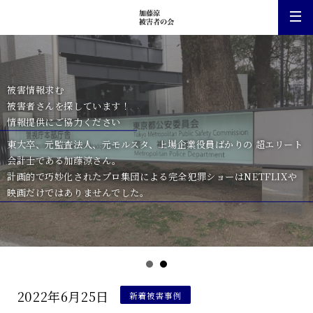
ホーム
被害情報求む
事件ケース一覧
被害者さんを探しています！
情報提供にご協力ください
新着被害事例一覧
東大卒、元監査法人、元モルスタ、上場企業役員ばかりの
超エリート
会計士である加藤涼さん。
（運営本部よりお知らせ）
計画的で巧妙化されたプロ集団による完全犯罪ショーは
NETFLIXや
映画だけではありませんでした。
相談する
2022年6月25日
新着被害事例