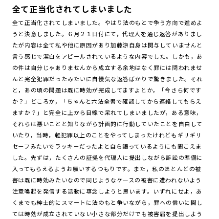
全て正当化されてしまいました
全て正当化されてしまいました。やはり法のもとで争う方向で進めよ
うと決意しました。６月２１日付にて，代理人を通じ返答がありまし
たが内容は全て私や他に原因があり加藤涼自身は関与していませんと
言う感じで潔白をアピールされているような内容でした。しかも，あ
の件は自分じゃありませんから成立する余地はなく罪には問われませ
んと完全犯罪だったみたいに自慢気な返答ばかりで驚きました。それ
と，あの頃の問題は既に時効が完成してますよとか，「今さら何です
か？」どころか，「ちゃんと六法全書で確認してから連絡してもらえ
ますか？」と完全に上から目線で呆れてしまいましたが，ある意味，
それらは悪いことと知りながら計画的に行動していたことを自白して
いたり，当時，軽犯罪以上のことをやってしまったけれどもギリギリ
セーフみたいでラッキーだったよと自ら語っているようにも聞こえま
した。先ずは，たくさんの証拠を代理人に提出しながら訴訟の準備に
入ってもらえるようお願いするつもりです。また，私のほとんどの被
害は既に時効みたいなので同じようなケースの被害に遭われないよう
注意喚起を発信する活動に専念しようと思います。いずれにせよ，あ
くまでも紳士的にスマートに法のもと争いながら，罪への償いに関し
ては時効が成立されていない小さな部分だけでも被害届を提出しよう